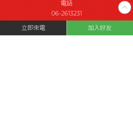
電話
06-2613231
立即來電
加入好友
傳真
06-2613233
首頁
皆盛之道
機電產品
乾燥效果展示
解惑指南
聯絡我們
隱私政策
蘋果網頁設
2024© Copyright All Rights
計
Reserved